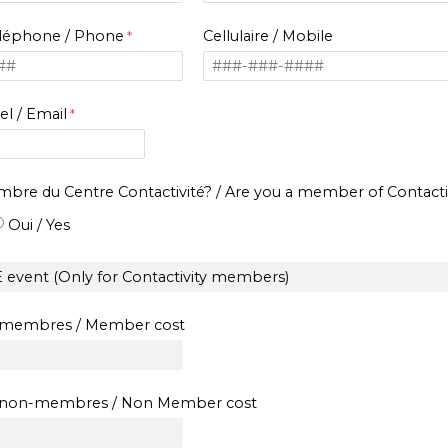
léphone /
Phone
Cellulaire /
Mobile
el / Email
bre du Centre Contactivité? /
Are you a member of Contacti
Oui / Yes
s membres / Member cost
s non-membres /
Non Member
cost